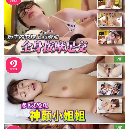
VIP
VIP