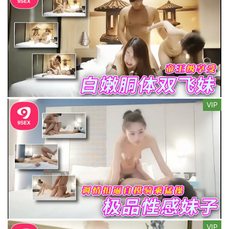
VIP
VIP