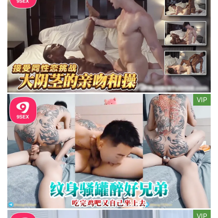
VIP
VIP