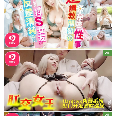
VIP
VIP