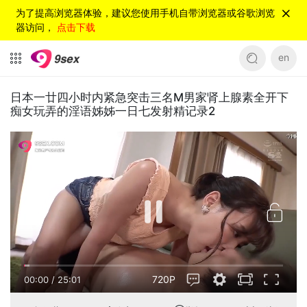
为了提高浏览器体验，建议您使用手机自带浏览器或谷歌浏览
器访问，
点击下载
en
日本一廿四小时内紧急突击三名M男家肾上腺素全开下
痴女玩弄的淫语姊姊一日七发射精记录2
720P
00:00
/
25:01