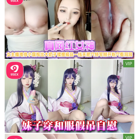
VIP
VIP