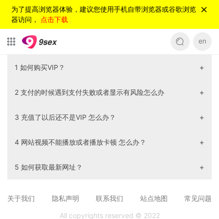
为了提高浏览器体验，建议您使用手机自带浏览器或谷歌浏览
器访问，
点击下载
en
1 如何购买VIP？
先注册一个账号--->点击购买VIP--->选择会员套餐点击立
2 支付的时候遇到支付失败或者显示有风险怎么办
即开通--->选择支付支付方式和支付渠道--->点击支付
请换一个支付方式或者支付渠道 多试几次。
3 充值了以后还不是VIP 怎么办？
请先重新登录一下，如果重新登录后还不是VIP，请您把您的
4 网站视频不能播放或者播放卡顿 怎么办？
用户名 和 支付截图发送给客服。
①请您清空浏览器缓存 ②切换一下网络 ③换一个浏览器 以
5 如何获取最新网址？
上方法都不行的话 请联系在线客服 或者 点击反馈按钮进行反
馈
请联系在线客服。
关于我们
隐私声明
联系我们
站点地图
常见问题
All copyrights reserved © 2022