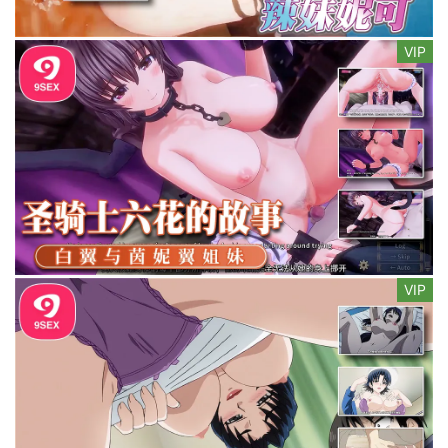
VIP
VIP