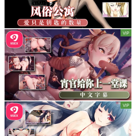
VIP
VIP