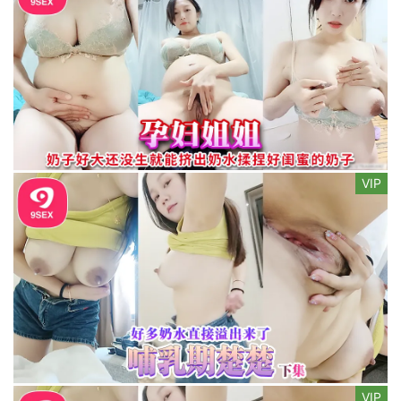
VIP
VIP