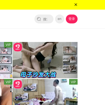
en
登录
VIP
VIP
VIP