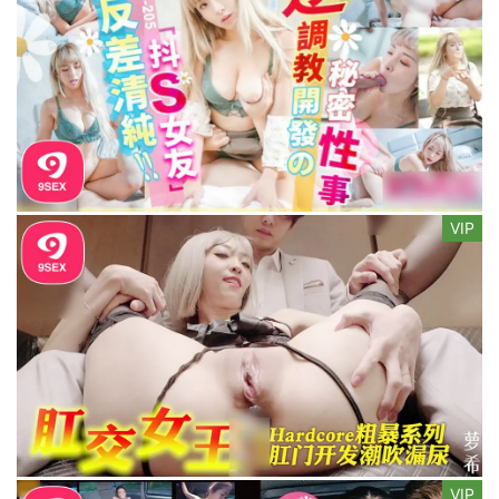
VIP
VIP