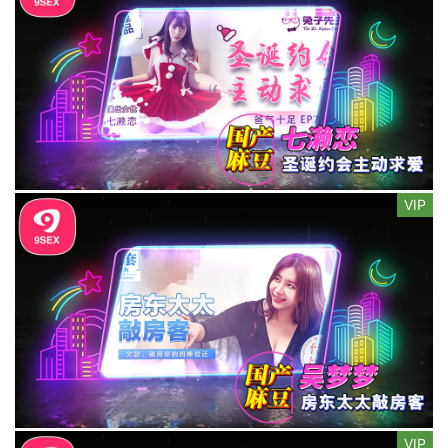
VIP
VIP