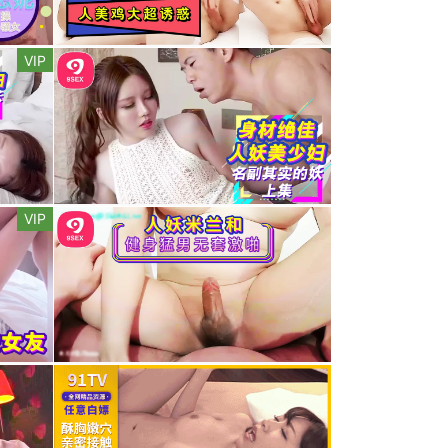
VIP
VIP