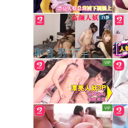
VIP
VIP