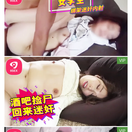
VIP
VIP