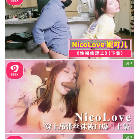
VIP
VIP