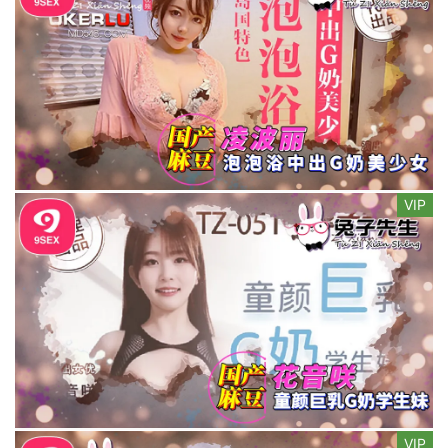
VIP
VIP