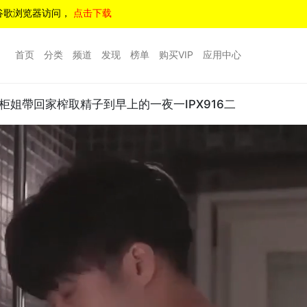
谷歌浏览器访问，
点击下载
首页
分类
频道
发现
榜单
购买VIP
应用中心
姐帶回家榨取精子到早上的一夜一IPX916二