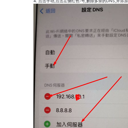
4. 点击手动,点击左侧红色-号,删除多余的DNS,并添加8