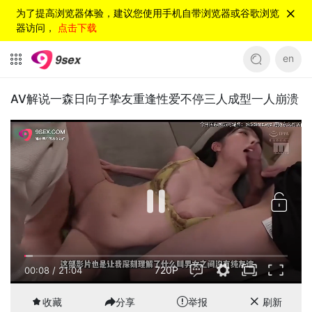
为了提高浏览器体验，建议您使用手机自带浏览器或谷歌浏览
器访问，
点击下载
en
AV解说一森日向子挚友重逢性爱不停三人成型一人崩溃
720P
00:08
/
21:04
收藏
分享
举报
刷新