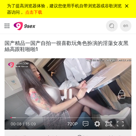
为了提高浏览器体验，建议您使用手机自带浏览器或谷歌浏览
器访问，
点击下载
en
国产精品一国产自拍一很喜歡玩角色扮演的淫蕩女友黑
絲高跟鞋啪啪1
720P
00:08
/
15:09