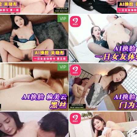
VIP
VIP