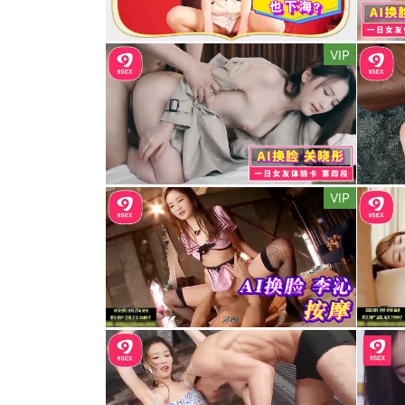
VIP
VIP